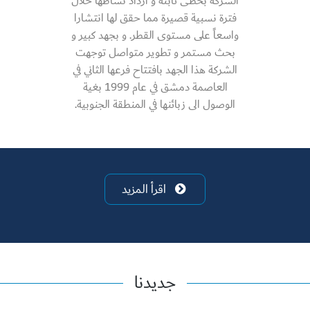
الشركة بخطى ثابتة و ازداد نشاطها خلال
فترة نسبية قصيرة مما حقق لها انتشارا
واسعاً على مستوى القطر. و بجهد كبير و
بحث مستمر و تطوير متواصل توجهت
الشركة هذا الجهد بافتتاح فرعها الثاني في
العاصمة دمشق في عام 1999 بغية
الوصول الى زبائنها في المنطقة الجنوبية.
اقرأ المزيد
جديدنا