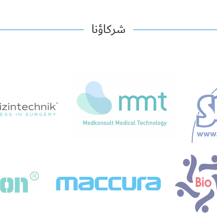
شركاؤنا