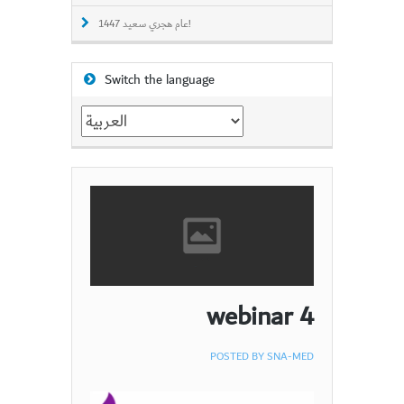
عام هجري سعيد 1447!
Switch the language
Switch
the
language
webinar 4
POSTED BY
SNA-MED