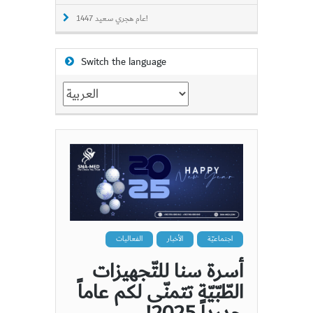
عام هجري سعيد 1447!
Switch the language
Switch
the
language
اجتماعيّة
الأخبار
الفعاليات
أسرة سنا للتّجهيزات
الطّبّيّة تتمنّى لكم عاماً